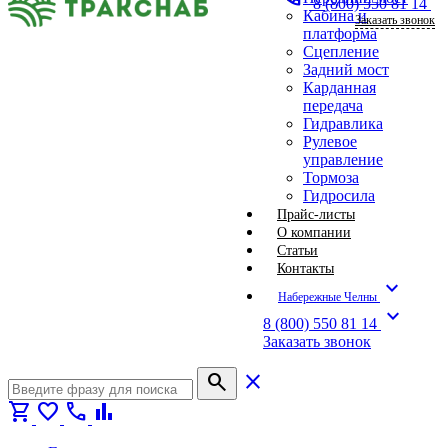
8 (800) 550 81 14
Кабина и
Заказать звонок
платформа
Сцепление
Задний мост
Карданная
передача
Гидравлика
Рулевое
управление
Тормоза
Гидросила
Прайс-листы
О компании
Статьи
Контакты
expand_more
Набережные Челны
expand_more
8 (800) 550 81 14
Заказать звонок
search
close
shopping_cart
favorite
call
bar_chart