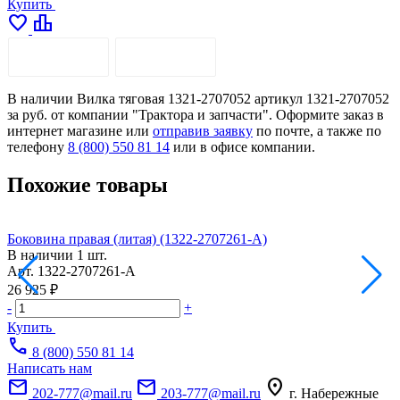
Купить
favorite
leaderboard
ОПИСАНИЕ
ДОСТАВКА
В наличии Вилка тяговая 1321-2707052 артикул 1321-2707052
за руб. от компании "Трактора и запчасти". Оформите заказ в
интернет магазине или
отправив заявку
по почте, а также по
телефону
8 (800) 550 81 14
или в офисе компании.
Похожие товары
Боковина правая (литая) (1322-2707261-А)
В наличии
1 шт.
Арт.
1322-2707261-А
А
26 925 ₽
1
-
+
-
Купить
call
8 (800) 550 81 14
Написать нам
mail
mail
location_on
202-777@mail.ru
203-777@mail.ru
г. Набережные