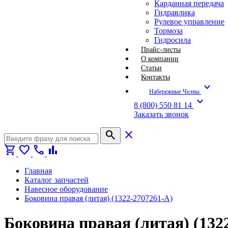
Карданная передача
Гидравлика
Рулевое управление
Тормоза
Гидросила
Прайс-листы
О компании
Статьи
Контакты
expand_more
Набережные Челны
expand_more
8 (800) 550 81 14
Заказать звонок
search
close
shopping_cart
favorite
call
bar_chart
Главная
Каталог запчастей
Навесное оборудование
Боковина правая (литая) (1322-2707261-А)
Боковина правая (литая) (132