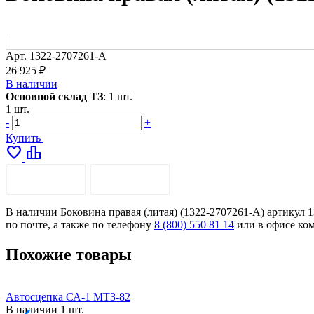
Арт.
1322-2707261-А
26 925 ₽
В наличии
Основной склад ТЗ
:
1 шт.
1 шт.
-
+
Купить
favorite
leaderboard
ОПИСАНИЕ
ДОСТАВКА
В наличии Боковина правая (литая) (1322-2707261-А) артикул 1
по почте, а также по телефону
8 (800) 550 81 14
или в офисе ко
Похожие товары
Автосцепка СА-1 МТЗ-82
В наличии
1 шт.