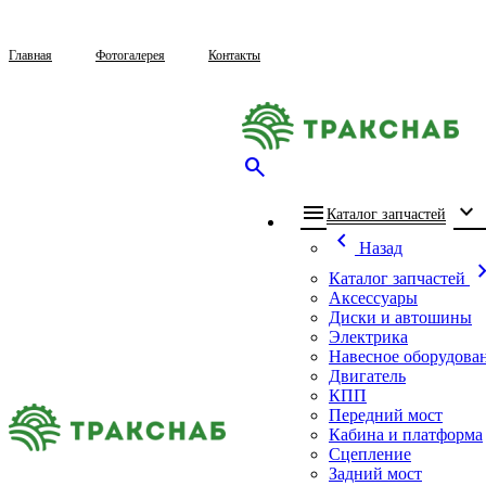
Главная
Фотогалерея
Контакты
search
menu
expand_more
che
Каталог запчастей
chevron_left
Назад
chevron_
Каталог запчастей
Аксессуары
Диски и автошины
Электрика
Навесное оборудова
Двигатель
КПП
Передний мост
Кабина и платформа
Сцепление
Задний мост