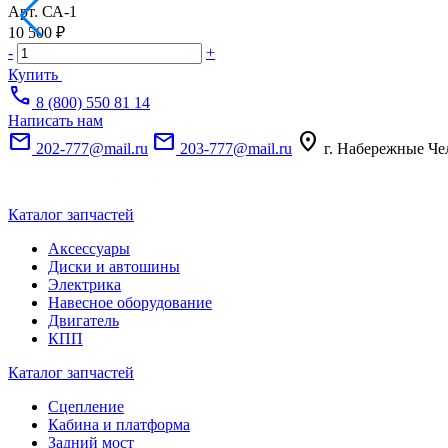
Арт.
СА-1
10 500 ₽
-
+
Купить
call
8 (800) 550 81 14
Написать нам
mail
mail
location_on
202-777@mail.ru
203-777@mail.ru
г. Набережные Че
Каталог запчастей
Аксессуары
Диски и автошины
Электрика
Навесное оборудование
Двигатель
КПП
Каталог запчастей
Сцепление
Кабина и платформа
Задний мост