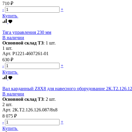
710 ₽
-
+
Купить
Тяга управления 230 мм
В наличии
Основной склад ТЗ
:
1 шт.
1 шт.
Арт.
Р1221-4607261-01
630 ₽
-
+
Купить
Вал карданный Z8Х8 для навесного оборудование 2К.Т2.126.126
В наличии
Основной склад ТЗ
:
2 шт.
2 шт.
Арт.
2К.Т2.126.126.087/8х8
8 075 ₽
-
+
Купить