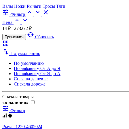
Валы
Ножи
Рычаги
Тросы
Тяги
tune
expand_less
expand_more
close
Фильтр
expand_less
expand_more
Цена
14 ₽
1273272 ₽
cached
Сбросить
Применить
grid_view
swap_vert
По-умолчанию
По-умолчанию
По алфавиту
От А до Я
По алфавиту
От Я до А
Сначала дешевле
Сначала дороже
Сначала товары
«в наличии»
tune
Фильтр
Рычаг 1220-4605024