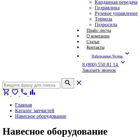
Карданная передача
Гидравлика
Рулевое управление
Тормоза
Гидросила
Прайс-листы
О компании
Статьи
Контакты
expand_more
Набережные Челны
expand_more
8 (800) 550 81 14
Заказать звонок
search
close
shopping_cart
favorite
call
bar_chart
Главная
Каталог запчастей
Навесное оборудование
Навесное оборудование