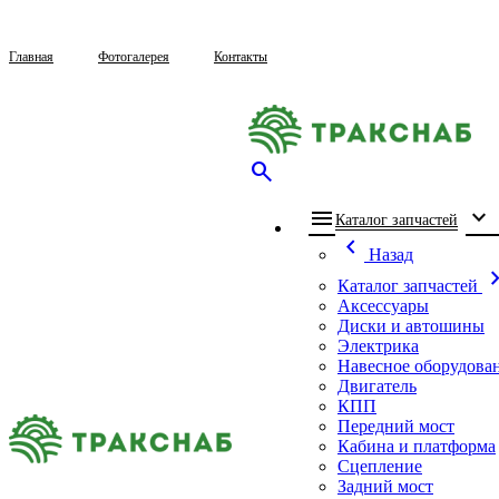
Главная
Фотогалерея
Контакты
search
menu
expand_more
che
Каталог запчастей
chevron_left
Назад
chevron_
Каталог запчастей
Аксессуары
Диски и автошины
Электрика
Навесное оборудова
Двигатель
КПП
Передний мост
Кабина и платформа
Сцепление
Задний мост