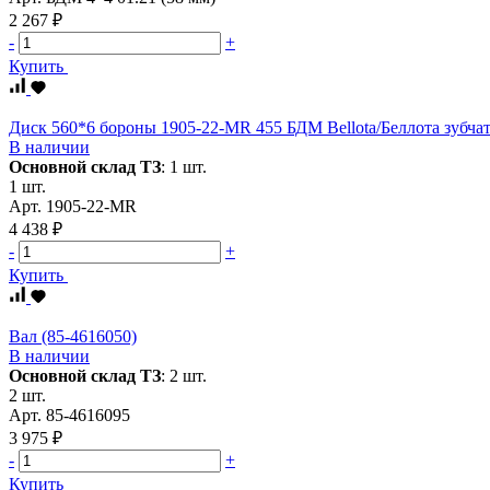
2 267 ₽
-
+
Купить
Диск 560*6 бороны 1905-22-MR 455 БДМ Bellota/Беллота зубча
В наличии
Основной склад ТЗ
:
1 шт.
1 шт.
Арт.
1905-22-MR
4 438 ₽
-
+
Купить
Вал (85-4616050)
В наличии
Основной склад ТЗ
:
2 шт.
2 шт.
Арт.
85-4616095
3 975 ₽
-
+
Купить