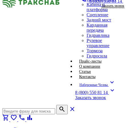
8 (800) 550 81 14
Кабина и
Заказать звонок
платформа
Сцепление
Задний мост
Карданная
передача
Гидравлика
Рулевое
управление
Тормоза
Гидросила
Прайс-листы
О компании
Статьи
Контакты
expand_more
Набережные Челны
expand_more
8 (800) 550 81 14
Заказать звонок
search
close
shopping_cart
favorite
call
bar_chart