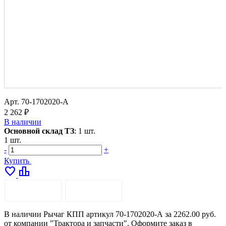
Арт.
70-1702020-А
2 262 ₽
В наличии
Основной склад ТЗ
:
1 шт.
1 шт.
-
+
Купить
favorite
leaderboard
ОПИСАНИЕ
ДОСТАВКА
В наличии Рычаг КПП артикул 70-1702020-А за 2262.00 руб.
от компании "Трактора и запчасти". Оформите заказ в