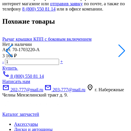
интернет магазине или
отправив заявку
по почте, а также по
телефону
8 (800) 550 81 14
или в офисе компании.
Похожие товары
Рычаг крышки КПП с боковым включением
Р
Нет в наличии
Арт.
70-1703220-А
А
3 166 ₽
1
-
+
-
Купить
call
8 (800) 550 81 14
Написать нам
mail
mail
location_on
202-777@mail.ru
203-777@mail.ru
г. Набережные
Челны Мензелинский тракт д. 9.
Каталог запчастей
Аксессуары
Диски и автошины