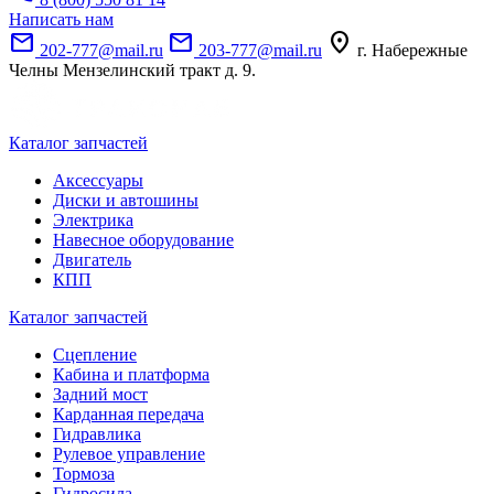
Написать нам
mail
mail
location_on
202-777@mail.ru
203-777@mail.ru
г. Набережные
Челны Мензелинский тракт д. 9.
Каталог запчастей
Аксессуары
Диски и автошины
Электрика
Навесное оборудование
Двигатель
КПП
Каталог запчастей
Сцепление
Кабина и платформа
Задний мост
Карданная передача
Гидравлика
Рулевое управление
Тормоза
Гидросила