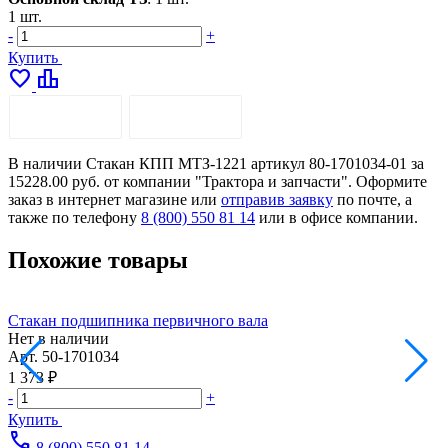
1 шт.
-
+
Купить
favorite
leaderboard
ОПИСАНИЕ
ДОСТАВКА
В наличии Стакан КПП МТЗ-1221 артикул 80-1701034-01 за
15228.00 руб. от компании "Трактора и запчасти". Оформите
заказ в интернет магазине или
отправив заявку
по почте, а
также по телефону
8 (800) 550 81 14
или в офисе компании.
Похожие товары
Стакан подшипника первичного вала
Нет в наличии
Арт.
50-1701034
А
1 373 ₽
3
-
+
-
Купить
call
8 (800) 550 81 14