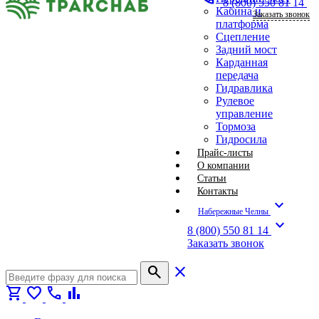
8 (800) 550 81 14
Кабина и
Заказать звонок
платформа
Сцепление
Задний мост
Карданная
передача
Гидравлика
Рулевое
управление
Тормоза
Гидросила
Прайс-листы
О компании
Статьи
Контакты
expand_more
Набережные Челны
expand_more
8 (800) 550 81 14
Заказать звонок
search
close
shopping_cart
favorite
call
bar_chart