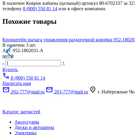
В наличии Коврик кабины (цельный) артикул 80-6702337 за 323
телефону
8 (800) 550 81 14
или в офисе компании.
Похожие товары
Кронштейн рычага управления раздаточной коробки 952-1802
В наличии
3 шт.
Арт.
952-1802031-А
905 ₽
-
+
Купить
call
8 (800) 550 81 14
Написать нам
mail
mail
location_on
202-777@mail.ru
203-777@mail.ru
г. Набережные Че
Каталог запчастей
Аксессуары
Диски и автошины
Электрика