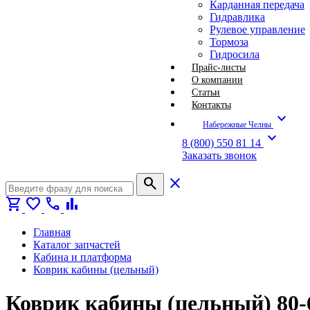
Карданная передача
Гидравлика
Рулевое управление
Тормоза
Гидросила
Прайс-листы
О компании
Статьи
Контакты
expand_more
Набережные Челны
expand_more
8 (800) 550 81 14
Заказать звонок
search
close
shopping_cart
favorite
call
bar_chart
Главная
Каталог запчастей
Кабина и платформа
Коврик кабины (цельный)
Коврик кабины (цельный) 80-