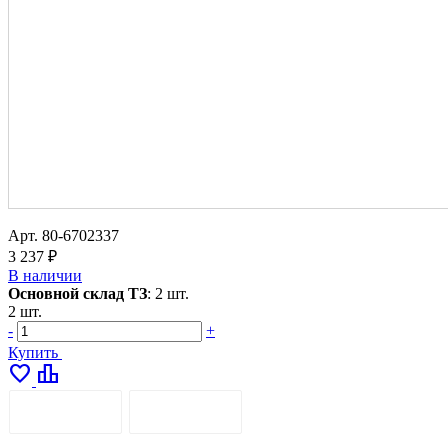
Арт.
80-6702337
3 237 ₽
В наличии
Основной склад ТЗ
:
2 шт.
2 шт.
-
+
Купить
favorite
leaderboard
ОПИСАНИЕ
ДОСТАВКА