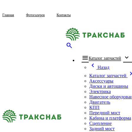
Главная
Фотогалерея
Контакты
search
menu
expand_more
che
Каталог запчастей
chevron_left
Назад
chevron_
Каталог запчастей
Аксессуары
Диски и автошины
Электрика
Навесное оборудова
Двигатель
КПП
Передний мост
Кабина и платформа
Сцепление
Задний мост