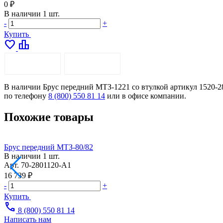
0 ₽
В наличии
1 шт.
-
+
Купить
favorite
leaderboard
ОПИСАНИЕ
ДОСТАВКА
В наличии Брус передний МТЗ-1221 со втулкой артикул 1520-28
по телефону
8 (800) 550 81 14
или в офисе компании.
Похожие товары
Брус передний МТЗ-80/82
В наличии
1 шт.
Арт.
70-2801120-А1
16 739 ₽
-
+
Купить
call
8 (800) 550 81 14
Написать нам