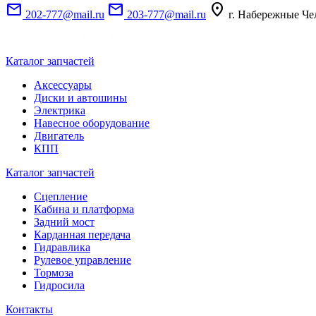
mail
mail
location_on
202-777@mail.ru
203-777@mail.ru
г. Набережные Че
Каталог запчастей
Аксессуары
Диски и автошины
Электрика
Навесное оборудование
Двигатель
КПП
Каталог запчастей
Сцепление
Кабина и платформа
Задний мост
Карданная передача
Гидравлика
Рулевое управление
Тормоза
Гидросила
Контакты