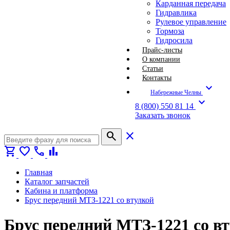
Карданная передача
Гидравлика
Рулевое управление
Тормоза
Гидросила
Прайс-листы
О компании
Статьи
Контакты
expand_more
Набережные Челны
expand_more
8 (800) 550 81 14
Заказать звонок
search
close
shopping_cart
favorite
call
bar_chart
Главная
Каталог запчастей
Кабина и платформа
Брус передний МТЗ-1221 со втулкой
Брус передний МТЗ-1221 со вт