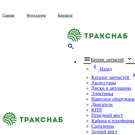
Главная
Фотогалерея
Контакты
search
menu
expand_more
che
Каталог запчастей
chevron_left
Назад
chevron_
Каталог запчастей
Аксессуары
Диски и автошины
Электрика
Навесное оборудова
Двигатель
КПП
Передний мост
Кабина и платформа
Сцепление
Задний мост