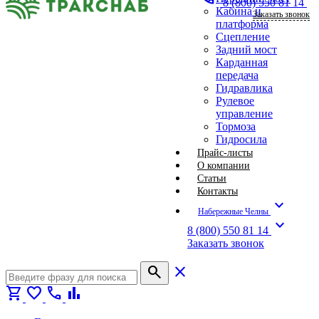
8 (800) 550 81 14
Кабина и
Заказать звонок
платформа
Сцепление
Задний мост
Карданная
передача
Гидравлика
Рулевое
управление
Тормоза
Гидросила
Прайс-листы
О компании
Статьи
Контакты
expand_more
Набережные Челны
expand_more
8 (800) 550 81 14
Заказать звонок
search
close
shopping_cart
favorite
call
bar_chart