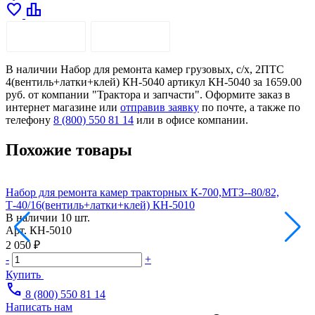
favorite
leaderboard
ОПИСАНИЕ
ДОСТАВКА
В наличии Набор для ремонта камер грузовых, с/х, 2ПТС
4(вентиль+латки+клей) КН-5040 артикул КН-5040 за 1659.00
руб. от компании "Трактора и запчасти". Оформите заказ в
интернет магазине или
отправив заявку
по почте, а также по
телефону
8 (800) 550 81 14
или в офисе компании.
Похожие товары
Набор для ремонта камер тракторных К-700,МТЗ--80/82,
Н
Т-40/16(вентиль+латки+клей) КН-5010
В наличии
10 шт.
А
Арт.
КН-5010
9
2 050 ₽
-
-
+
Купить
call
8 (800) 550 81 14
Написать нам