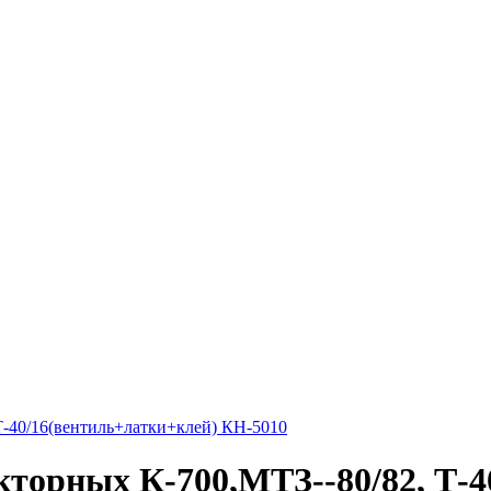
Т-40/16(вентиль+латки+клей) КН-5010
кторных К-700,МТЗ--80/82, Т-