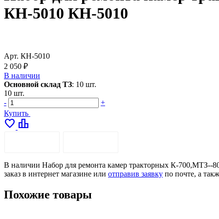
КН-5010 КН-5010
Арт.
КН-5010
2 050 ₽
В наличии
Основной склад ТЗ
:
10 шт.
10 шт.
-
+
Купить
favorite
leaderboard
ОПИСАНИЕ
ДОСТАВКА
В наличии Набор для ремонта камер тракторных К-700,МТЗ--80/
заказ в интернет магазине или
отправив заявку
по почте, а так
Похожие товары