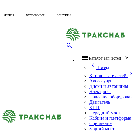
Главная
Фотогалерея
Контакты
search
menu
expand_more
che
Каталог запчастей
chevron_left
Назад
chevron_
Каталог запчастей
Аксессуары
Диски и автошины
Электрика
Навесное оборудова
Двигатель
КПП
Передний мост
Кабина и платформа
Сцепление
Задний мост