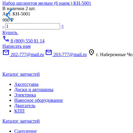
Набор шплинтов мелкие (6 наим.) КН-5001
В наличии
2 шт.
Арт.
КН-5001
990 ₽
-
+
Купить
call
8 (800) 550 81 14
Написать нам
mail
mail
location_on
202-777@mail.ru
203-777@mail.ru
г. Набережные Че
Каталог запчастей
Аксессуары
Диски и автошины
Электрика
Навесное оборудование
Двигатель
КПП
Каталог запчастей
Сцепление