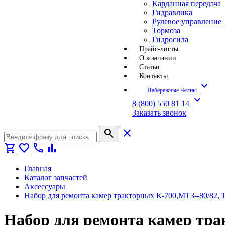
Карданная передача
Гидравлика
Рулевое управление
Тормоза
Гидросила
Прайс-листы
О компании
Статьи
Контакты
expand_more
Набережные Челны
expand_more
8 (800) 550 81 14
Заказать звонок
search
close
shopping_cart
favorite
call
bar_chart
Главная
Каталог запчастей
Аксессуары
Набор для ремонта камер тракторных К-700,МТЗ--80/82, 
Набор для ремонта камер тра