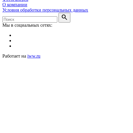
О компании
Условия обработки персональных данных
search
Мы в социальных сетях:
Работает на
iww.ru