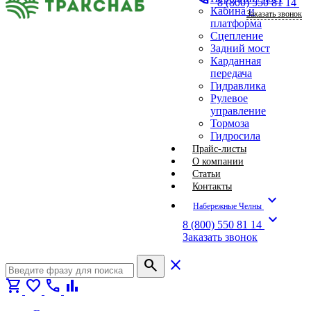
8 (800) 550 81 14
Кабина и
Заказать звонок
платформа
Сцепление
Задний мост
Карданная
передача
Гидравлика
Рулевое
управление
Тормоза
Гидросила
Прайс-листы
О компании
Статьи
Контакты
expand_more
Набережные Челны
expand_more
8 (800) 550 81 14
Заказать звонок
search
close
shopping_cart
favorite
call
bar_chart