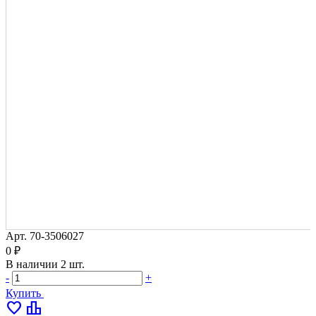
Арт.
70-3506027
0 ₽
В наличии
2 шт.
-
+
Купить
favorite
leaderboard