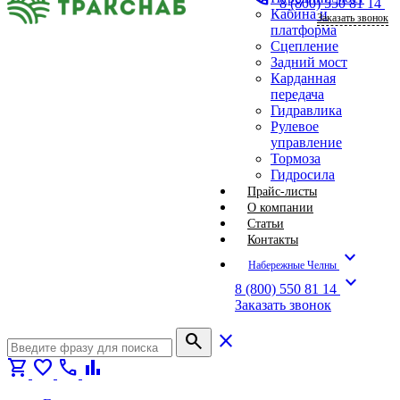
8 (800) 550 81 14
Кабина и
Заказать звонок
платформа
Сцепление
Задний мост
Карданная
передача
Гидравлика
Рулевое
управление
Тормоза
Гидросила
Прайс-листы
О компании
Статьи
Контакты
expand_more
Набережные Челны
expand_more
8 (800) 550 81 14
Заказать звонок
search
close
shopping_cart
favorite
call
bar_chart