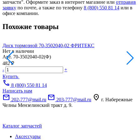
запчасти". Оформите заказ в интернет магазине или
отправив
заявку
по почте, а также по телефону
8 (800) 550 81 14
или в
офисе компании.
Похожие товары
Диск тормозной 70-3502040-02 ФРИТЕКС
Д
Нет в наличии
Н
Арт.
70-3502040-02(Ф)
А
482 ₽
1
-
+
-
Купить
call
8 (800) 550 81 14
Написать нам
mail
mail
location_on
202-777@mail.ru
203-777@mail.ru
г. Набережные
Челны Мензелинский тракт д. 9.
Каталог запчастей
Аксессуары