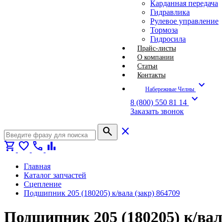
Карданная передача
Гидравлика
Рулевое управление
Тормоза
Гидросила
Прайс-листы
О компании
Статьи
Контакты
expand_more
Набережные Челны
expand_more
8 (800) 550 81 14
Заказать звонок
search
close
shopping_cart
favorite
call
bar_chart
Главная
Каталог запчастей
Сцепление
Подшипник 205 (180205) к/вала (закр) 864709
Подшипник 205 (180205) к/вал