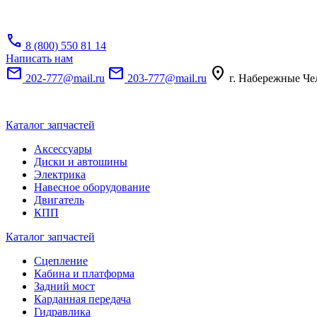
call
8 (800) 550 81 14
Написать нам
mail
mail
location_on
202-777@mail.ru
203-777@mail.ru
г. Набережные Че
Каталог запчастей
Аксессуары
Диски и автошины
Электрика
Навесное оборудование
Двигатель
КПП
Каталог запчастей
Сцепление
Кабина и платформа
Задний мост
Карданная передача
Гидравлика