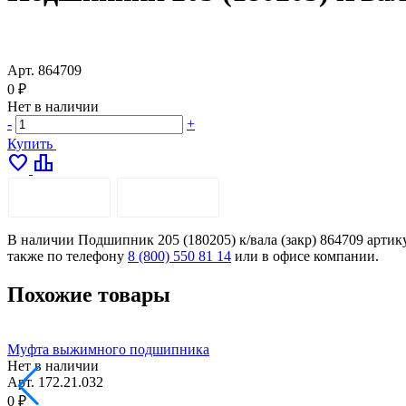
Арт.
864709
0 ₽
Нет в наличии
-
+
Купить
favorite
leaderboard
ОПИСАНИЕ
ДОСТАВКА
В наличии Подшипник 205 (180205) к/вала (закр) 864709 артику
также по телефону
8 (800) 550 81 14
или в офисе компании.
Похожие товары
Муфта выжимного подшипника
Нет в наличии
Арт.
172.21.032
0 ₽