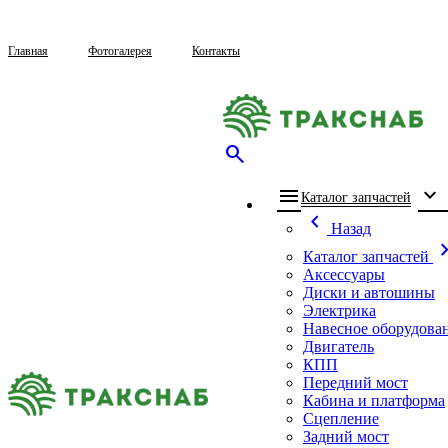
Главная
Фотогалерея
Контакты
search
menu
expand_more
che
Каталог запчастей
chevron_left
Назад
chevron_
Каталог запчастей
Аксессуары
Диски и автошины
Электрика
Навесное оборудова
Двигатель
КПП
Передний мост
Кабина и платформа
Сцепление
Задний мост