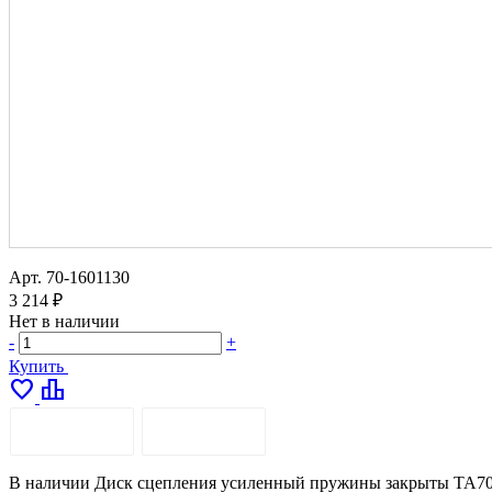
Арт.
70-1601130
3 214 ₽
Нет в наличии
-
+
Купить
favorite
leaderboard
ОПИСАНИЕ
ДОСТАВКА
В наличии Диск сцепления усиленный пружины закрыты ТА70-16