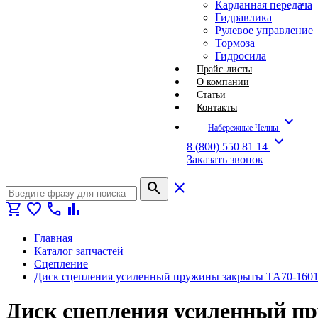
Карданная передача
Гидравлика
Рулевое управление
Тормоза
Гидросила
Прайс-листы
О компании
Статьи
Контакты
expand_more
Набережные Челны
expand_more
8 (800) 550 81 14
Заказать звонок
search
close
shopping_cart
favorite
call
bar_chart
Главная
Каталог запчастей
Сцепление
Диск сцепления усиленный пружины закрыты ТА70-1601
Диск сцепления усиленный пр