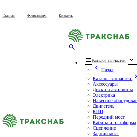
Главная
Фотогалерея
Контакты
search
menu
expand_more
che
Каталог запчастей
chevron_left
Назад
chevron_
Каталог запчастей
Аксессуары
Диски и автошины
Электрика
Навесное оборудова
Двигатель
КПП
Передний мост
Кабина и платформа
Сцепление
Задний мост