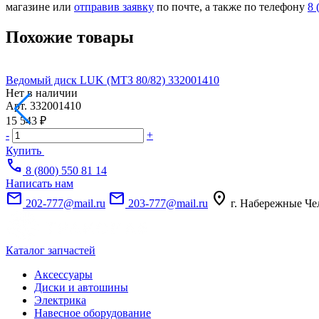
магазине или
отправив заявку
по почте, а также по телефону
8 
Похожие товары
Ведомый диск LUK (МТЗ 80/82) 332001410
Нет в наличии
Арт.
332001410
15 543 ₽
-
+
Купить
call
8 (800) 550 81 14
Написать нам
mail
mail
location_on
202-777@mail.ru
203-777@mail.ru
г. Набережные Че
Каталог запчастей
Аксессуары
Диски и автошины
Электрика
Навесное оборудование