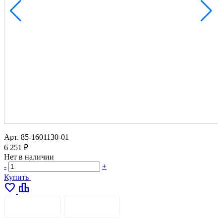
Арт.
85-1601130-01
6 251 ₽
Нет в наличии
-
+
Купить
favorite
leaderboard
ОПИСАНИЕ
ДОСТАВКА