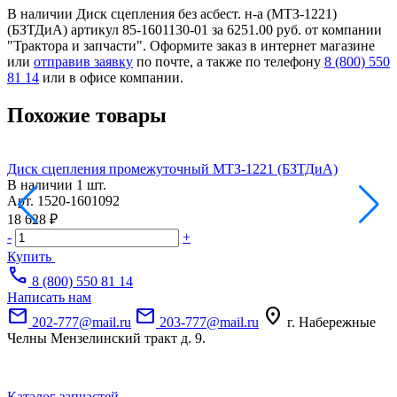
В наличии Диск сцепления без асбест. н-а (МТЗ-1221)
(БЗТДиА) артикул 85-1601130-01 за 6251.00 руб. от компании
"Трактора и запчасти". Оформите заказ в интернет магазине
или
отправив заявку
по почте, а также по телефону
8 (800) 550
81 14
или в офисе компании.
Похожие товары
Диск сцепления промежуточный МТЗ-1221 (БЗТДиА)
Д
В наличии
1 шт.
Арт.
1520-1601092
А
18 628 ₽
4
-
+
-
Купить
call
8 (800) 550 81 14
Написать нам
mail
mail
location_on
202-777@mail.ru
203-777@mail.ru
г. Набережные
Челны Мензелинский тракт д. 9.
Каталог запчастей