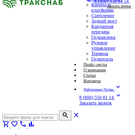
8 (800) 550 81 14
Кабина и
Заказать звонок
платформа
Сцепление
Задний мост
Карданная
передача
Гидравлика
Рулевое
управление
Тормоза
Гидросила
Прайс-листы
О компании
Статьи
Контакты
expand_more
Набережные Челны
expand_more
8 (800) 550 81 14
Заказать звонок
search
close
shopping_cart
favorite
call
bar_chart