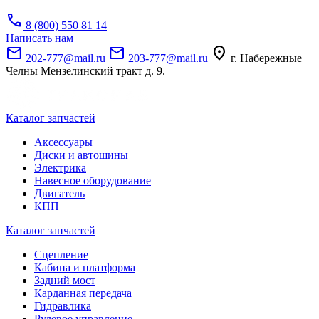
call
8 (800) 550 81 14
Написать нам
mail
mail
location_on
202-777@mail.ru
203-777@mail.ru
г. Набережные
Челны Мензелинский тракт д. 9.
Каталог запчастей
Аксессуары
Диски и автошины
Электрика
Навесное оборудование
Двигатель
КПП
Каталог запчастей
Сцепление
Кабина и платформа
Задний мост
Карданная передача
Гидравлика
Рулевое управление