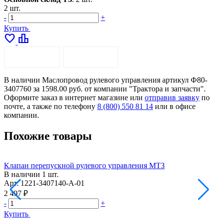
2 шт.
-
+
Купить
favorite
leaderboard
ОПИСАНИЕ
ДОСТАВКА
В наличии Маслопровод рулевого управления артикул Ф80-
3407760 за 1598.00 руб. от компании "Трактора и запчасти".
Оформите заказ в интернет магазине или
отправив заявку
по
почте, а также по телефону
8 (800) 550 81 14
или в офисе
компании.
Похожие товары
Клапан перепускной рулевого управления МТЗ
К
В наличии
1 шт.
Арт.
1221-3407140-А-01
Н
А
2 497 ₽
2
-
+
-
Купить