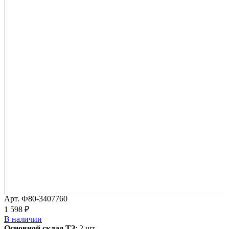
Арт.
Ф80-3407760
1 598 ₽
В наличии
Основной склад ТЗ
:
2 шт.