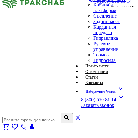
8 (800) 550 81 14
Кабина и
Заказать звонок
платформа
Сцепление
Задний мост
Карданная
передача
Гидравлика
Рулевое
управление
Тормоза
Гидросила
Прайс-листы
О компании
Статьи
Контакты
expand_more
Набережные Челны
expand_more
8 (800) 550 81 14
Заказать звонок
search
close
shopping_cart
favorite
call
bar_chart