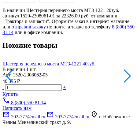
В наличии Шестерня переднего моста МТЗ-1221 20зуб.
артикул 1520-2308061-01 за 22326.00 руб. от компании
"Трактора и запчасти". Оформите заказ в интернет магазине
или
отправив заявку
по почте, а также по телефону
8 (800) 550
81 14
или в офисе компании.
Похожие товары
Шестерня переднего моста МТЗ-1221 40зуб.
Ш
В наличии
1 шт.
Арт.
1520-2308062-05
А
40 375 ₽
1
-
+
-
Купить
call
8 (800) 550 81 14
Написать нам
mail
mail
location_on
202-777@mail.ru
203-777@mail.ru
г. Набережные
Челны Мензелинский тракт д. 9.