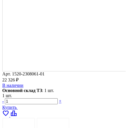
Арт.
1520-2308061-01
22 326 ₽
В наличии
Основной склад ТЗ
:
1 шт.
1 шт.
-
+
Купить
favorite
leaderboard
ОПИСАНИЕ
ДОСТАВКА