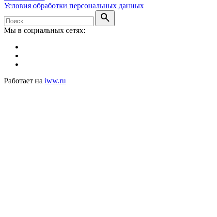
Условия обработки персональных данных
search
Мы в социальных сетях:
Работает на
iww.ru