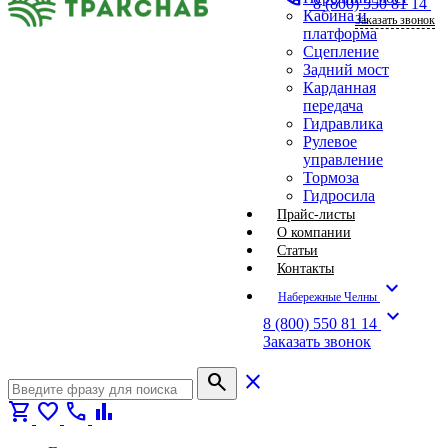
8 (800) 550 81 14
Кабина и
Заказать звонок
платформа
Сцепление
Задний мост
Карданная
передача
Гидравлика
Рулевое
управление
Тормоза
Гидросила
Прайс-листы
О компании
Статьи
Контакты
expand_more
Набережные Челны
expand_more
8 (800) 550 81 14
Заказать звонок
search
close
shopping_cart
favorite
call
bar_chart