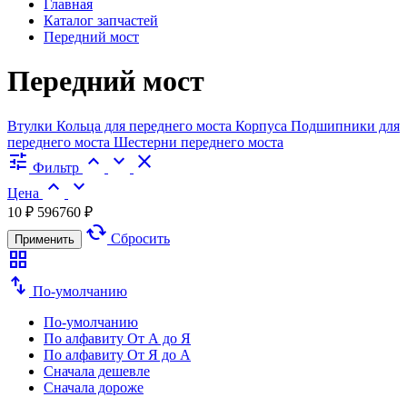
Главная
Каталог запчастей
Передний мост
Передний мост
Втулки
Кольца для переднего моста
Корпуса
Подшипники для
переднего моста
Шестерни переднего моста
tune
expand_less
expand_more
close
Фильтр
expand_less
expand_more
Цена
10 ₽
596760 ₽
cached
Сбросить
Применить
grid_view
swap_vert
По-умолчанию
По-умолчанию
По алфавиту
От А до Я
По алфавиту
От Я до А
Сначала дешевле
Сначала дороже