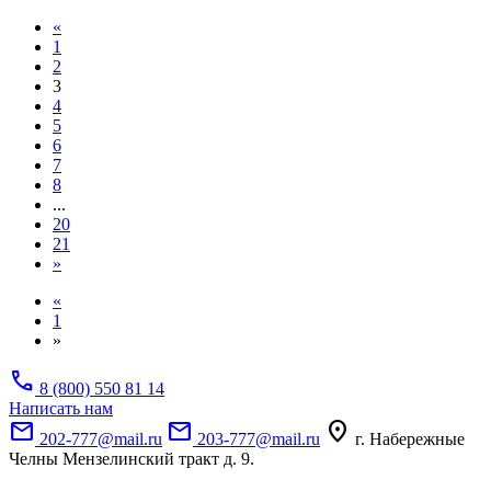
«
1
2
3
4
5
6
7
8
...
20
21
»
«
1
»
call
8 (800) 550 81 14
Написать нам
mail
mail
location_on
202-777@mail.ru
203-777@mail.ru
г. Набережные
Челны Мензелинский тракт д. 9.