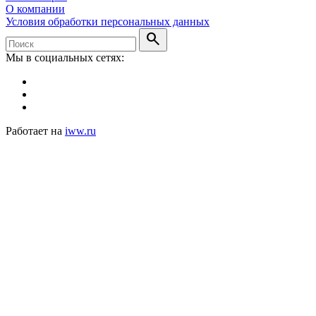
О компании
Условия обработки персональных данных
search
Мы в социальных сетях:
Работает на
iww.ru