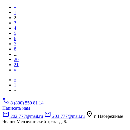
«
1
2
3
4
5
6
7
8
...
20
21
»
«
1
»
call
8 (800) 550 81 14
Написать нам
mail
mail
location_on
202-777@mail.ru
203-777@mail.ru
г. Набережные
Челны Мензелинский тракт д. 9.