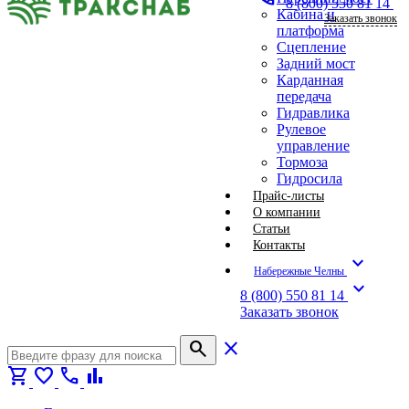
8 (800) 550 81 14
Кабина и
Заказать звонок
платформа
Сцепление
Задний мост
Карданная
передача
Гидравлика
Рулевое
управление
Тормоза
Гидросила
Прайс-листы
О компании
Статьи
Контакты
expand_more
Набережные Челны
expand_more
8 (800) 550 81 14
Заказать звонок
search
close
shopping_cart
favorite
call
bar_chart