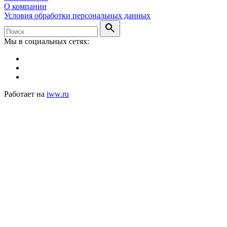
О компании
Условия обработки персональных данных
search
Мы в социальных сетях:
Работает на
iww.ru