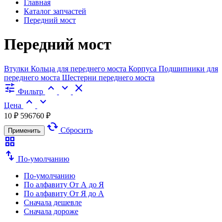
Главная
Каталог запчастей
Передний мост
Передний мост
Втулки
Кольца для переднего моста
Корпуса
Подшипники для
переднего моста
Шестерни переднего моста
tune
expand_less
expand_more
close
Фильтр
expand_less
expand_more
Цена
10 ₽
596760 ₽
cached
Сбросить
Применить
grid_view
swap_vert
По-умолчанию
По-умолчанию
По алфавиту
От А до Я
По алфавиту
От Я до А
Сначала дешевле
Сначала дороже