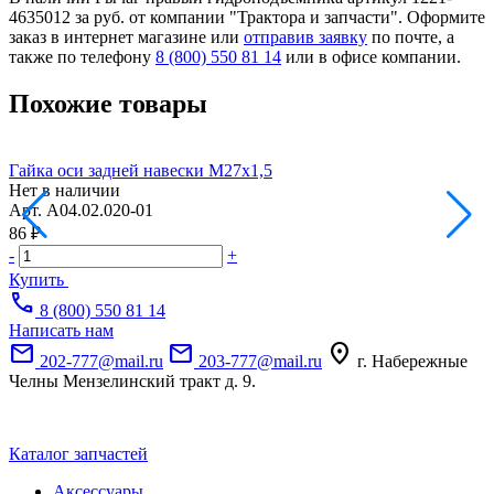
4635012 за руб. от компании "Трактора и запчасти". Оформите
заказ в интернет магазине или
отправив заявку
по почте, а
также по телефону
8 (800) 550 81 14
или в офисе компании.
Похожие товары
Гайка оси задней навески М27х1,5
В
Нет в наличии
Арт.
А04.02.020-01
А
86 ₽
5
-
+
-
Купить
call
8 (800) 550 81 14
Написать нам
mail
mail
location_on
202-777@mail.ru
203-777@mail.ru
г. Набережные
Челны Мензелинский тракт д. 9.
Каталог запчастей
Аксессуары