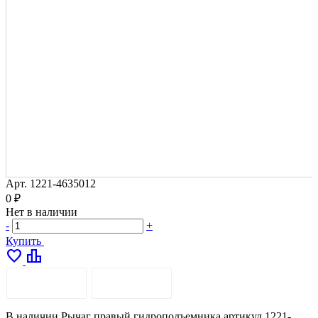
Арт.
1221-4635012
0 ₽
Нет в наличии
-
+
Купить
favorite
leaderboard
ОПИСАНИЕ
ДОСТАВКА
В наличии Рычаг правый гидроподъемника артикул 1221-