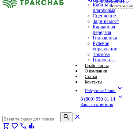
8 (800) 550 81 14
Кабина и
Заказать звонок
платформа
Сцепление
Задний мост
Карданная
передача
Гидравлика
Рулевое
управление
Тормоза
Гидросила
Прайс-листы
О компании
Статьи
Контакты
expand_more
Набережные Челны
expand_more
8 (800) 550 81 14
Заказать звонок
search
close
shopping_cart
favorite
call
bar_chart