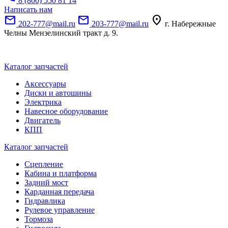
8 (800) 550 81 14
Написать нам
mail
mail
location_on
202-777@mail.ru
203-777@mail.ru
г. Набережные
Челны Мензелинский тракт д. 9.
Каталог запчастей
Аксессуары
Диски и автошины
Электрика
Навесное оборудование
Двигатель
КПП
Каталог запчастей
Сцепление
Кабина и платформа
Задний мост
Карданная передача
Гидравлика
Рулевое управление
Тормоза