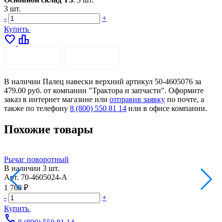
3 шт.
-
+
Купить
favorite
leaderboard
ОПИСАНИЕ
ДОСТАВКА
В наличии Палец навески верхний артикул 50-4605076 за
479.00 руб. от компании "Трактора и запчасти". Оформите
заказ в интернет магазине или
отправив заявку
по почте, а
также по телефону
8 (800) 550 81 14
или в офисе компании.
Похожие товары
Рычаг поворотный
С
В наличии
3 шт.
Арт.
70-4605024-А
А
1 768 ₽
2
-
+
-
Купить
call