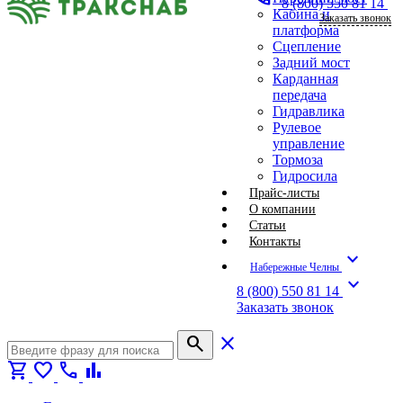
8 (800) 550 81 14
Кабина и
Заказать звонок
платформа
Сцепление
Задний мост
Карданная
передача
Гидравлика
Рулевое
управление
Тормоза
Гидросила
Прайс-листы
О компании
Статьи
Контакты
expand_more
Набережные Челны
expand_more
8 (800) 550 81 14
Заказать звонок
search
close
shopping_cart
favorite
call
bar_chart