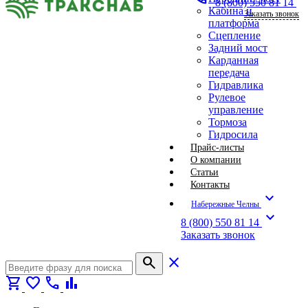
8 (800) 550 81 14
Кабина и
Заказать звонок
платформа
Сцепление
Задний мост
Карданная
передача
Гидравлика
Рулевое
управление
Тормоза
Гидросила
Прайс-листы
О компании
Статьи
Контакты
expand_more
Набережные Челны
expand_more
8 (800) 550 81 14
Заказать звонок
search
close
shopping_cart
favorite
call
bar_chart