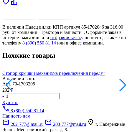
favorite
leaderboard
ОПИСАНИЕ
ДОСТАВКА
В наличии Палец вилки КПП артикул 85-1702046 за 316.00
руб. от компании "Трактора и запчасти". Оформите заказ в
интернет магазине или
отправив заявку
по почте, а также по
телефону
8 (800) 550 81 14
или в офисе компании.
Похожие товары
Стопор крышки механизма переключения передач
У
В наличии
5 шт.
Арт.
70-1703205
А
202 ₽
4
-
+
-
Купить
call
8 (800) 550 81 14
Написать нам
mail
mail
location_on
202-777@mail.ru
203-777@mail.ru
г. Набережные
Челны Мензелинский тракт д. 9.