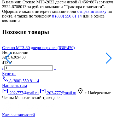
В наличии Стекло МТЗ-2022 двери левой (1456*887) артикул
2522-6708013 за руб. от компании "Трактора и запчасти".
Оформите заказ в интернет магазине или
отправив заявку
по
почте, а также по телефону
8 (800) 550 81 14
или в офисе
компании.
Похожие товары
Стекло МТЗ-80 двери верхнее (630*450)
С
Нет в наличии
Н
Арт.
630х450
А
413 ₽
6
-
+
-
Купить
call
8 (800) 550 81 14
Написать нам
mail
mail
location_on
202-777@mail.ru
203-777@mail.ru
г. Набережные
Челны Мензелинский тракт д. 9.
Каталог запчастей