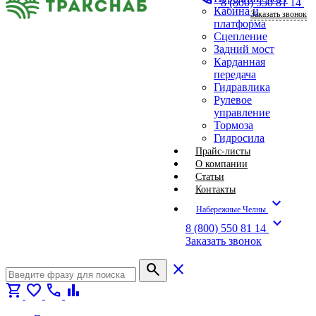
8 (800) 550 81 14
Кабина и
Заказать звонок
платформа
Сцепление
Задний мост
Карданная
передача
Гидравлика
Рулевое
управление
Тормоза
Гидросила
Прайс-листы
О компании
Статьи
Контакты
expand_more
Набережные Челны
expand_more
8 (800) 550 81 14
Заказать звонок
search
close
shopping_cart
favorite
call
bar_chart