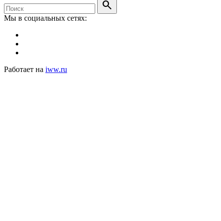
search
Мы в социальных сетях:
Работает на
iww.ru