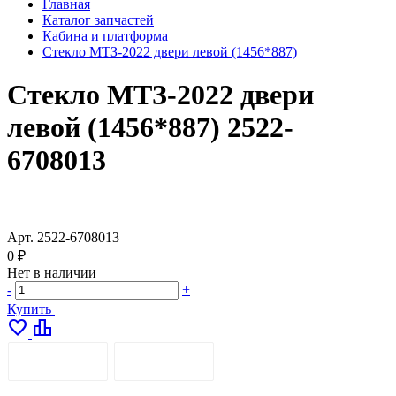
Главная
Каталог запчастей
Кабина и платформа
Стекло МТЗ-2022 двери левой (1456*887)
Стекло МТЗ-2022 двери
левой (1456*887) 2522-
6708013
Арт.
2522-6708013
0 ₽
Нет в наличии
-
+
Купить
favorite
leaderboard
ОПИСАНИЕ
ДОСТАВКА