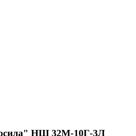
осила" НШ 32М-10Г-3Л