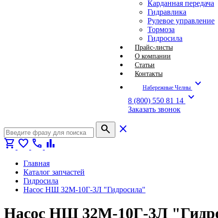
Карданная передача
Гидравлика
Рулевое управление
Тормоза
Гидросила
Прайс-листы
О компании
Статьи
Контакты
expand_more
Набережные Челны
expand_more
8 (800) 550 81 14
Заказать звонок
search
close
shopping_cart
favorite
call
bar_chart
Главная
Каталог запчастей
Гидросила
Насос НШ 32М-10Г-3Л "Гидросила"
Насос НШ 32М-10Г-3Л "Гидр