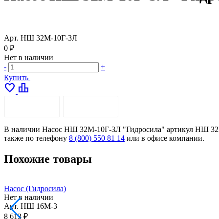
Арт.
НШ 32М-10Г-3Л
0 ₽
Нет в наличии
-
+
Купить
favorite
leaderboard
ОПИСАНИЕ
ДОСТАВКА
В наличии Насос НШ 32М-10Г-3Л "Гидросила" артикул НШ 32М-1
также по телефону
8 (800) 550 81 14
или в офисе компании.
Похожие товары
Насос (Гидросила)
Нет в наличии
Арт.
НШ 16М-3
8 613 ₽