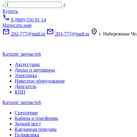
-
+
Купить
call
8 (800) 550 81 14
Написать нам
mail
mail
location_on
202-777@mail.ru
203-777@mail.ru
г. Набережные Че
Каталог запчастей
Аксессуары
Диски и автошины
Электрика
Навесное оборудование
Двигатель
КПП
Каталог запчастей
Сцепление
Кабина и платформа
Задний мост
Карданная передача
Гидравлика