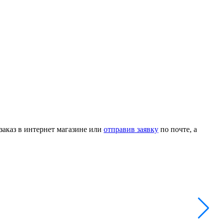
аказ в интернет магазине или
отправив заявку
по почте, а
Г
Н
А
2