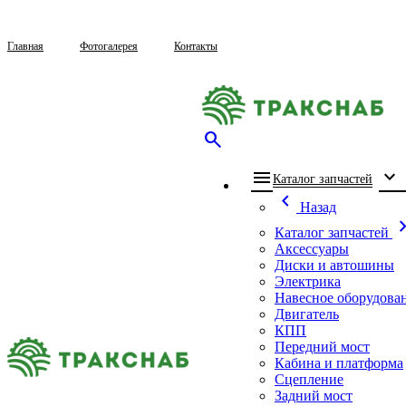
Главная
Фотогалерея
Контакты
search
menu
expand_more
che
Каталог запчастей
chevron_left
Назад
chevron_
Каталог запчастей
Аксессуары
Диски и автошины
Электрика
Навесное оборудова
Двигатель
КПП
Передний мост
Кабина и платформа
Сцепление
Задний мост