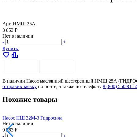
Арт.
НМШ 25А
3 853 ₽
Нет в наличии
-
+
Купить
favorite
leaderboard
ОПИСАНИЕ
ДОСТАВКА
В наличии Насос маслянный шестеренный НМШ 25А (ГИДРОСИЛА
отправив заявку
по почте, а также по телефону
8 (800) 550 81 1
Похожие товары
Насос НШ 32М-3 Гидросила
Нет в наличии
9 563 ₽
-
+