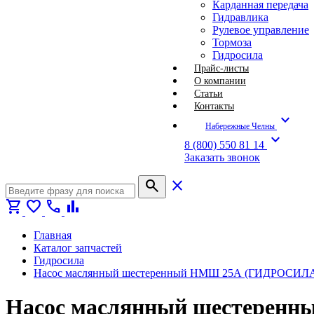
Карданная передача
Гидравлика
Рулевое управление
Тормоза
Гидросила
Прайс-листы
О компании
Статьи
Контакты
expand_more
Набережные Челны
expand_more
8 (800) 550 81 14
Заказать звонок
search
close
shopping_cart
favorite
call
bar_chart
Главная
Каталог запчастей
Гидросила
Насос маслянный шестеренный НМШ 25А (ГИДРОСИЛ
Насос маслянный шестере