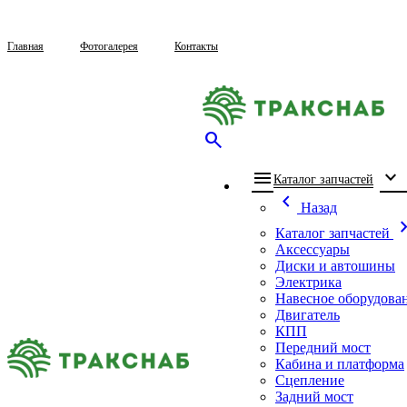
Главная
Фотогалерея
Контакты
search
menu
expand_more
che
Каталог запчастей
chevron_left
Назад
chevron_
Каталог запчастей
Аксессуары
Диски и автошины
Электрика
Навесное оборудова
Двигатель
КПП
Передний мост
Кабина и платформа
Сцепление
Задний мост