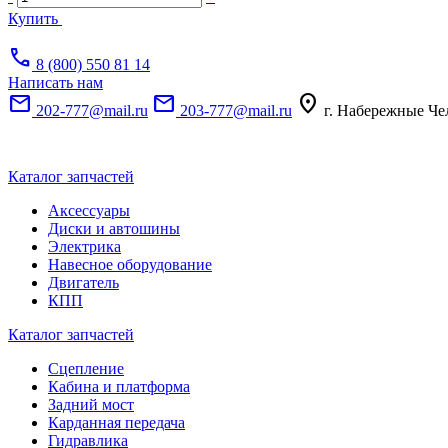
Купить
call
8 (800) 550 81 14
Написать нам
mail
mail
location_on
202-777@mail.ru
203-777@mail.ru
г. Набережные Че
Каталог запчастей
Аксессуары
Диски и автошины
Электрика
Навесное оборудование
Двигатель
КПП
Каталог запчастей
Сцепление
Кабина и платформа
Задний мост
Карданная передача
Гидравлика