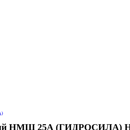
А)
нный НМШ 25А (ГИДРОСИЛА)