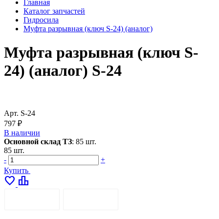
Главная
Каталог запчастей
Гидросила
Муфта разрывная (ключ S-24) (аналог)
Муфта разрывная (ключ S-
24) (аналог) S-24
Арт.
S-24
797 ₽
В наличии
Основной склад ТЗ
:
85 шт.
85 шт.
-
+
Купить
favorite
leaderboard
ОПИСАНИЕ
ДОСТАВКА