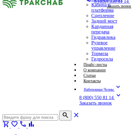
8 (800) 550 81 14
Кабина и
Заказать звонок
платформа
Сцепление
Задний мост
Карданная
передача
Гидравлика
Рулевое
управление
Тормоза
Гидросила
Прайс-листы
О компании
Статьи
Контакты
expand_more
Набережные Челны
expand_more
8 (800) 550 81 14
Заказать звонок
search
close
shopping_cart
favorite
call
bar_chart