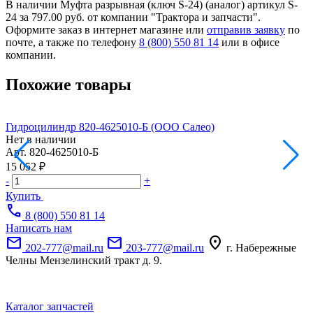
В наличии Муфта разрывная (ключ S-24) (аналог) артикул S-
24 за 797.00 руб. от компании "Трактора и запчасти".
Оформите заказ в интернет магазине или
отправив заявку
по
почте, а также по телефону
8 (800) 550 81 14
или в офисе
компании.
Похожие товары
Гидроцилиндр 820-4625010-Б (ООО Салео)
М
Нет в наличии
Арт.
820-4625010-Б
А
15 052 ₽
8
-
+
-
Купить
call
8 (800) 550 81 14
Написать нам
mail
mail
location_on
202-777@mail.ru
203-777@mail.ru
г. Набережные
Челны Мензелинский тракт д. 9.
Каталог запчастей