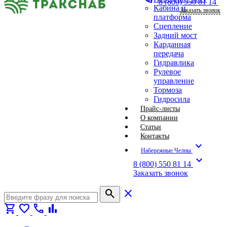
8 (800) 550 81 14
Кабина и
Заказать звонок
платформа
Сцепление
Задний мост
Карданная
передача
Гидравлика
Рулевое
управление
Тормоза
Гидросила
Прайс-листы
О компании
Статьи
Контакты
expand_more
Набережные Челны
expand_more
8 (800) 550 81 14
Заказать звонок
search
close
shopping_cart
favorite
call
bar_chart