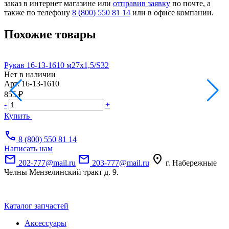
заказ в интернет магазине или
отправив заявку
по почте, а
также по телефону
8 (800) 550 81 14
или в офисе компании.
Похожие товары
Рукав 16-13-1610 м27х1,5/S32
Ф
Нет в наличии
Н
Арт.
16-13-1610
А
855 ₽
1
-
+
-
Купить
call
8 (800) 550 81 14
Написать нам
mail
mail
location_on
202-777@mail.ru
203-777@mail.ru
г. Набережные
Челны Мензелинский тракт д. 9.
Каталог запчастей
Аксессуары