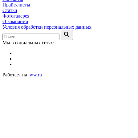
Прайс-листы
Статьи
Фотогалерея
О компании
Условия обработки персональных данных
search
Мы в социальных сетях:
Работает на
iww.ru