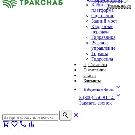
8 (800) 550 81 14
Кабина и
Заказать звонок
платформа
Сцепление
Задний мост
Карданная
передача
Гидравлика
Рулевое
управление
Тормоза
Гидросила
Прайс-листы
О компании
Статьи
Контакты
expand_more
Набережные Челны
expand_more
8 (800) 550 81 14
Заказать звонок
search
close
shopping_cart
favorite
call
bar_chart