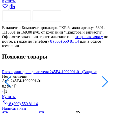
Купить
favorite
leaderboard
ОПИСАНИЕ
ДОСТАВКА
В наличии Комплект прокладок ТКР-6 завод артикул 5301-
1118001 за 169.00 руб. от компании "Трактора и запчасти".
Оформите заказ в интернет магазине или
отправив заявку
по
почте, а также по телефону
8 (800) 550 81 14
или в офисе
компании.
Похожие товары
Блок цилиндров двигателя 245Е4-1002001-01 (Валдай)
П
Нет в наличии
Арт.
245Е4-1002001-01
А
82 967 ₽
5
-
+
-
Купить
call
8 (800) 550 81 14
Написать нам