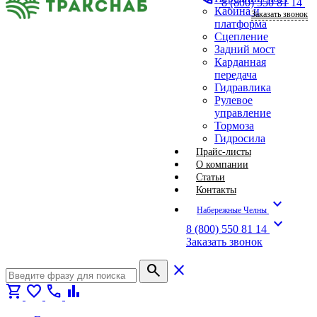
8 (800) 550 81 14
Кабина и
Заказать звонок
платформа
Сцепление
Задний мост
Карданная
передача
Гидравлика
Рулевое
управление
Тормоза
Гидросила
Прайс-листы
О компании
Статьи
Контакты
expand_more
Набережные Челны
expand_more
8 (800) 550 81 14
Заказать звонок
search
close
shopping_cart
favorite
call
bar_chart