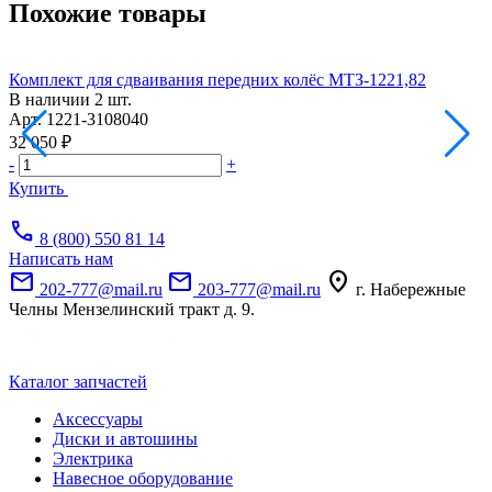
Похожие товары
Комплект для сдваивания передних колёс МТЗ-1221,82
А
В наличии
2 шт.
Н
Арт.
1221-3108040
6
32 050 ₽
-
-
+
Купить
call
8 (800) 550 81 14
Написать нам
mail
mail
location_on
202-777@mail.ru
203-777@mail.ru
г. Набережные
Челны Мензелинский тракт д. 9.
Каталог запчастей
Аксессуары
Диски и автошины
Электрика
Навесное оборудование