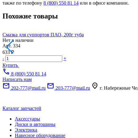
также по телефону
8 (800) 550 81 14
или в офисе компании.
Похожие товары
Смазка для суппортов ПАО, 200г туба
Нет в наличии
Арт.
334
633 ₽
-
+
Купить
call
8 (800) 550 81 14
Написать нам
mail
mail
location_on
202-777@mail.ru
203-777@mail.ru
г. Набережные Че
Каталог запчастей
Аксессуары
Диски и автошины
Электрика
Навесное оборудование