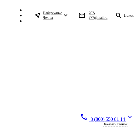
Набережные
202-
near_me
expand_more
mail
search
Поиск
Челны
777@mail.ru
call
expand_more
8 (800) 550 81 14
Заказать звонок