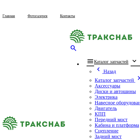
Главная
Фотогалерея
Контакты
search
menu
expand_more
che
Каталог запчастей
chevron_left
Назад
chevron_
Каталог запчастей
Аксессуары
Диски и автошины
Электрика
Навесное оборудова
Двигатель
КПП
Передний мост
Кабина и платформа
Сцепление
Задний мост