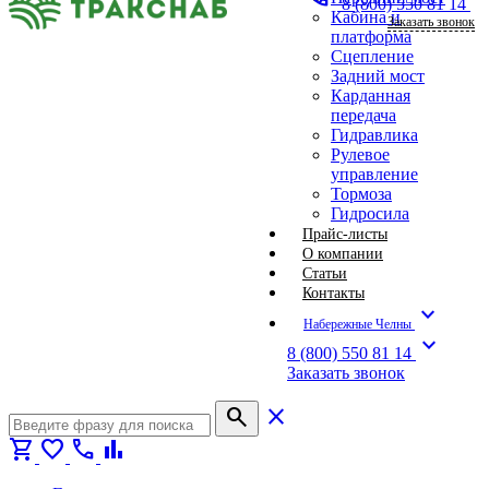
8 (800) 550 81 14
Кабина и
Заказать звонок
платформа
Сцепление
Задний мост
Карданная
передача
Гидравлика
Рулевое
управление
Тормоза
Гидросила
Прайс-листы
О компании
Статьи
Контакты
expand_more
Набережные Челны
expand_more
8 (800) 550 81 14
Заказать звонок
search
close
shopping_cart
favorite
call
bar_chart