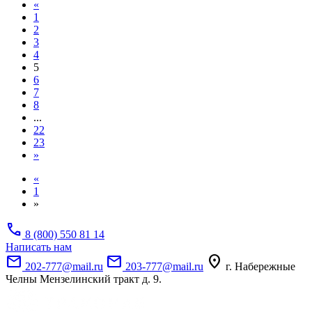
«
1
2
3
4
5
6
7
8
...
22
23
»
«
1
»
call
8 (800) 550 81 14
Написать нам
mail
mail
location_on
202-777@mail.ru
203-777@mail.ru
г. Набережные
Челны Мензелинский тракт д. 9.