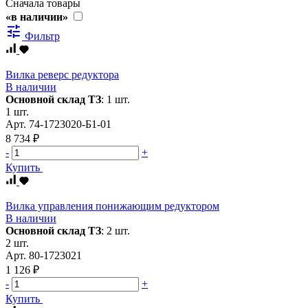
Сначала товары
«в наличии»
tune
Фильтр
Вилка реверс редуктора
В наличии
Основной склад ТЗ
:
1 шт.
1 шт.
Арт.
74-1723020-Б1-01
8 734 ₽
-
+
Купить
Вилка управления понижающим редуктором
В наличии
Основной склад ТЗ
:
2 шт.
2 шт.
Арт.
80-1723021
1 126 ₽
-
+
Купить