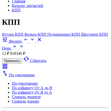
Главная
Каталог запчастей
КПП
КПП
Втулка КПП
Кольца КПП
Подшипники КПП
Шестерни КПП
tune
expand_less
expand_more
close
Фильтр
expand_less
expand_more
Цена
12 ₽
818346 ₽
cached
Сбросить
Применить
grid_view
swap_vert
По-умолчанию
По-умолчанию
По алфавиту
От А до Я
По алфавиту
От Я до А
Сначала дешевле
Сначала дороже