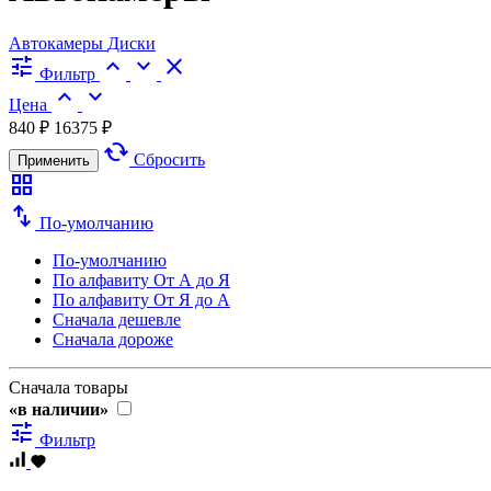
Автокамеры
Диски
tune
expand_less
expand_more
close
Фильтр
expand_less
expand_more
Цена
840 ₽
16375 ₽
cached
Сбросить
Применить
grid_view
swap_vert
По-умолчанию
По-умолчанию
По алфавиту
От А до Я
По алфавиту
От Я до А
Сначала дешевле
Сначала дороже
Сначала товары
«в наличии»
tune
Фильтр