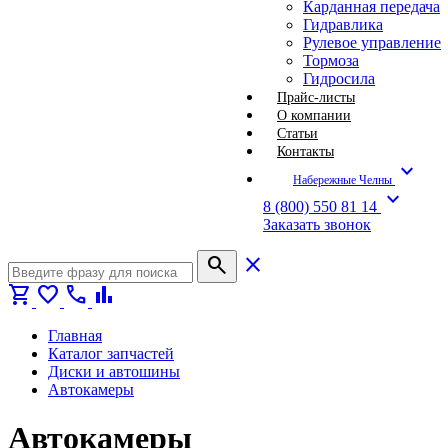
Карданная передача
Гидравлика
Рулевое управление
Тормоза
Гидросила
Прайс-листы
О компании
Статьи
Контакты
expand_more
Набережные Челны
expand_more
8 (800) 550 81 14
Заказать звонок
search
close
shopping_cart
favorite
call
bar_chart
Главная
Каталог запчастей
Диски и автошины
Автокамеры
Автокамеры