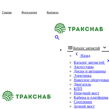
Главная
Фотогалерея
Контакты
search
menu
expand_more
che
Каталог запчастей
chevron_left
Назад
chevron_
Каталог запчастей
Аксессуары
Диски и автошины
Электрика
Навесное оборудова
Двигатель
КПП
Передний мост
Кабина и платформа
Сцепление
Задний мост