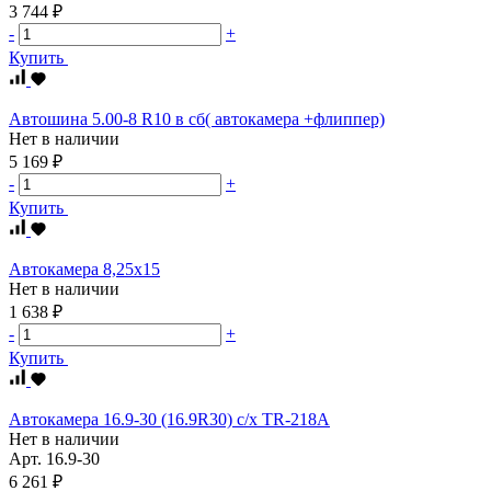
3 744 ₽
-
+
Купить
Автошина 5.00-8 R10 в сб( автокамера +флиппер)
Нет в наличии
5 169 ₽
-
+
Купить
Автокамера 8,25х15
Нет в наличии
1 638 ₽
-
+
Купить
Автокамера 16.9-30 (16.9R30) c/х TR-218A
Нет в наличии
Арт.
16.9-30
6 261 ₽