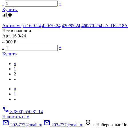
-
+
Купить
Автокамера 16.9-24,420/70-24,420/85-24,460/70-254 с/х TR-218A
Нет в наличии
Арт.
16.9-24
4 000 ₽
-
+
Купить
«
1
2
»
«
1
»
call
8 (800) 550 81 14
Написать нам
mail
mail
location_on
202-777@mail.ru
203-777@mail.ru
г. Набережные Че