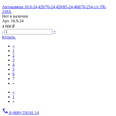
Автокамера 16.9-24,420/70-24,420/85-24,460/70-254 с/х TR-
218A
Нет в наличии
Арт.
16.9-24
4 000 ₽
-
+
Купить
«
1
2
3
4
5
6
7
»
«
1
»
call
8 (800) 550 81 14