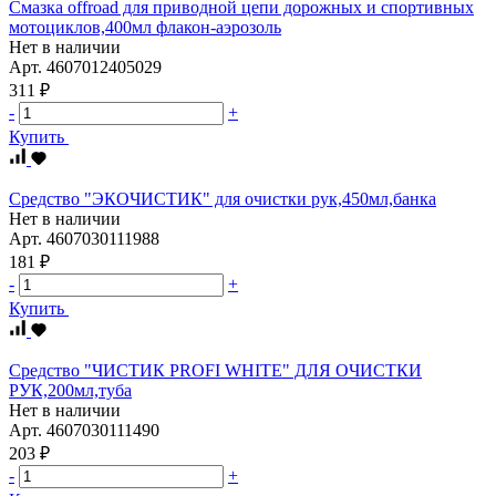
Смазка offroad для приводной цепи дорожных и спортивных
мотоциклов,400мл флакон-аэрозоль
Нет в наличии
Арт.
4607012405029
311 ₽
-
+
Купить
Средство "ЭКОЧИСТИК" для очистки рук,450мл,банка
Нет в наличии
Арт.
4607030111988
181 ₽
-
+
Купить
Средство "ЧИСТИК PROFI WHITE" ДЛЯ ОЧИСТКИ
РУК,200мл,туба
Нет в наличии
Арт.
4607030111490
203 ₽
-
+