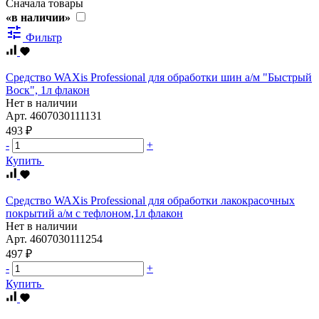
Сначала товары
«в наличии»
tune
Фильтр
Средство WAXis Professional для обработки шин а/м "Быстрый
Воск", 1л флакон
Нет в наличии
Арт.
4607030111131
493 ₽
-
+
Купить
Средство WAXis Professional для обработки лакокрасочных
покрытий а/м с тефлоном,1л флакон
Нет в наличии
Арт.
4607030111254
497 ₽
-
+
Купить