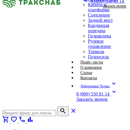
8 (800) 550 81 14
Кабина и
Заказать звонок
платформа
Сцепление
Задний мост
Карданная
передача
Гидравлика
Рулевое
управление
Тормоза
Гидросила
Прайс-листы
О компании
Статьи
Контакты
expand_more
Набережные Челны
expand_more
8 (800) 550 81 14
Заказать звонок
search
close
shopping_cart
favorite
call
bar_chart