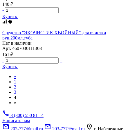
140 ₽
-
+
Купить
Средство "ЭКОЧИСТИК ХВОЙНЫЙ" для очистки
рук,200мл,туба
Нет в наличии
Арт.
4607030111308
161 ₽
-
+
Купить
«
1
2
3
4
»
call
8 (800) 550 81 14
Написать нам
mail
mail
location_on
202-777@mail.ru
203-777@mail.ru
г. Набережные