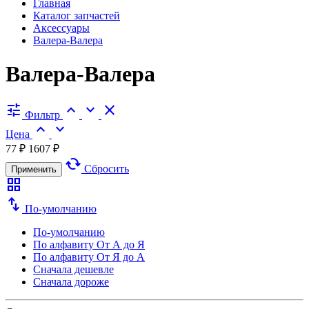
Главная
Каталог запчастей
Аксессуары
Валера-Валера
Валера-Валера
tune
expand_less
expand_more
close
Фильтр
expand_less
expand_more
Цена
77 ₽
1607 ₽
cached
Сбросить
Применить
grid_view
swap_vert
По-умолчанию
По-умолчанию
По алфавиту
От А до Я
По алфавиту
От Я до А
Сначала дешевле
Сначала дороже