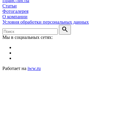
Прайс-листы
Статьи
Фотогалерея
О компании
Условия обработки персональных данных
search
Мы в социальных сетях:
Работает на
iww.ru